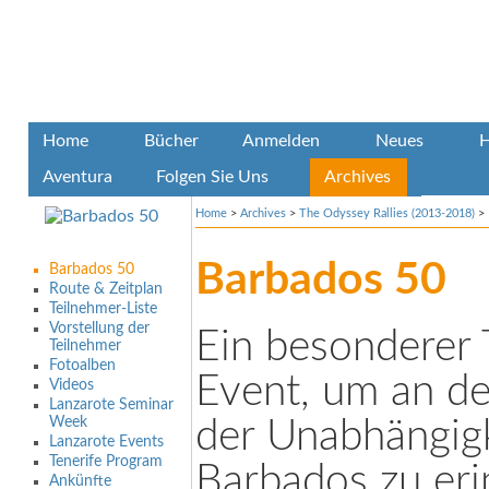
Home
Bücher
Anmelden
Neues
H
Aventura
Folgen Sie Uns
Archives
Home
>
Archives
>
The Odyssey Rallies (2013-2018)
>
Barbados 50
Barbados 50
Route & Zeitplan
Teilnehmer-Liste
Vorstellung der
Ein besonderer T
Teilnehmer
Fotoalben
Event, um an de
Videos
Lanzarote Seminar
Week
der Unabhängig
Lanzarote Events
Tenerife Program
Barbados zu eri
Ankünfte