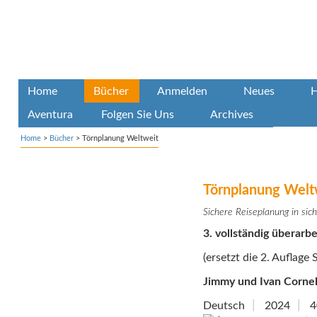
Home
Bücher
Anmelden
Neues
H
Aventura
Folgen Sie Uns
Archives
Home
>
Bücher
>
Törnplanung Weltweit
Törnplanung Welt
Sichere Reiseplanung in si
3. vollständig überarb
(ersetzt die 2. Auflage
Jimmy und Ivan Cornel
Deutsch
2024
4