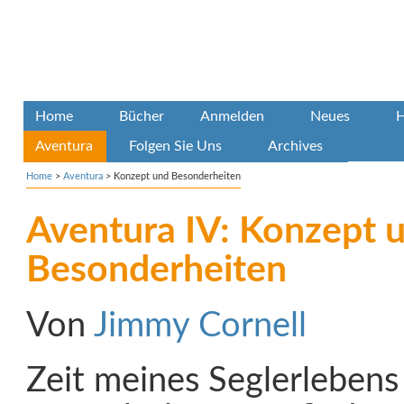
Home
Bücher
Anmelden
Neues
H
Aventura
Folgen Sie Uns
Archives
Home
>
Aventura
>
Konzept und Besonderheiten
Aventura IV: Konzept 
Besonderheiten
Von
Jimmy Cornell
Zeit meines Seglerlebens