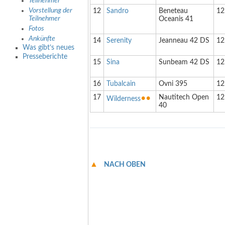
Teilnehmer
Vorstellung der
12
Sandro
Beneteau
12
Teilnehmer
Oceanis 41
Fotos
Ankünfte
14
Serenity
Jeanneau 42 DS
12
Was gibt’s neues
Presseberichte
15
Sina
Sunbeam 42 DS
12
16
Tubalcain
Ovni 395
12
17
••
Nautitech Open
1
Wilderness
40
NACH OBEN