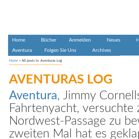
Home
Bücher
Anmelden
Neues
H
Aventura
Folgen Sie Uns
Archives
Home
>
All posts in: Aventuras Log
AVENTURAS LOG
Aventura
, Jimmy Cornell
Fahrtenyacht, versuchte 
Nordwest-Passage zu be
zweiten Mal hat es gekla