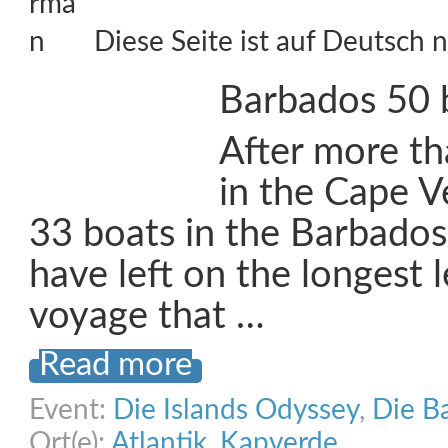
Diese Seite ist auf Deutsch n
Barbados 50 
After more t
in the Cape V
33 boats in the Barbado
have left on the longest l
voyage that …
Read more
Event:
Die Islands Odyssey
,
Die B
Ort(e):
Atlantik
,
Kapverde