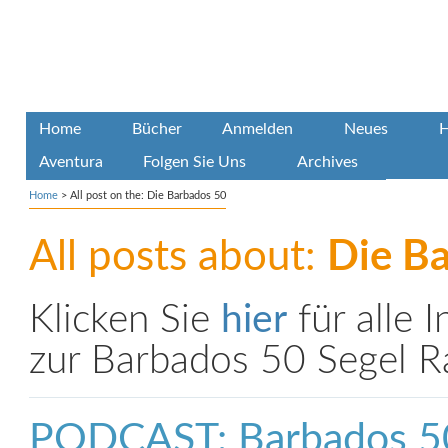
Home
Bücher
Anmelden
Neues
H
Aventura
Folgen Sie Uns
Archives
Home
>
All post on the: Die Barbados 50
All posts about:
Die B
Klicken Sie
hier
für alle 
zur Barbados 50 Segel Ra
PODCAST: Barbados 5