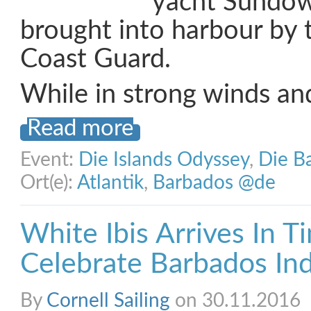
yacht Sundown
brought into harbour by
Coast Guard.
While in strong winds a
Read more
Event:
Die Islands Odyssey
,
Die B
Ort(e):
Atlantik
,
Barbados @de
White Ibis Arrives In T
Celebrate Barbados I
By
Cornell Sailing
on 30.11.2016