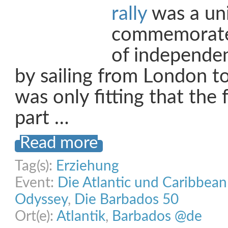
rally
was a un
commemorate 
of independe
by sailing from London to
was only fitting that the 
part …
Read more
Tag(s):
Erziehung
Event:
Die Atlantic und Caribbea
Odyssey
,
Die Barbados 50
Ort(e):
Atlantik
,
Barbados @de