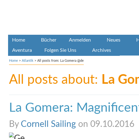
Home
Bücher
Anmelden
Neues
H
Aventura
Folgen Sie Uns
Archives
Home
>
Atlantik
>
All posts from: La Gomera @de
All posts about:
La Go
La Gomera: Magnificen
By
Cornell Sailing
on 09.10.2016