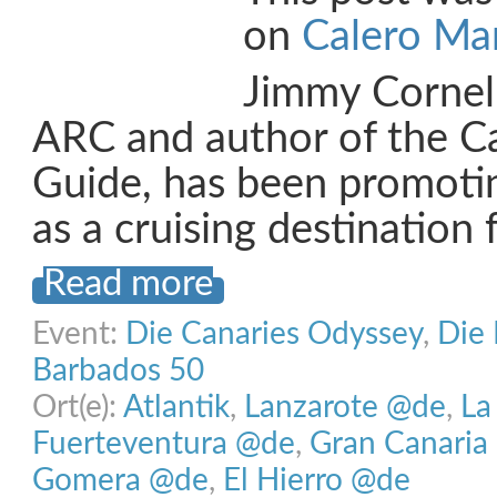
on
Calero Ma
Jimmy Cornell
ARC and author of the Ca
Guide, has been promoti
as a cruising destination 
Read more
Event:
Die Canaries Odyssey
,
Die 
Barbados 50
Ort(e):
Atlantik
,
Lanzarote @de
,
La
Fuerteventura @de
,
Gran Canaria
Gomera @de
,
El Hierro @de