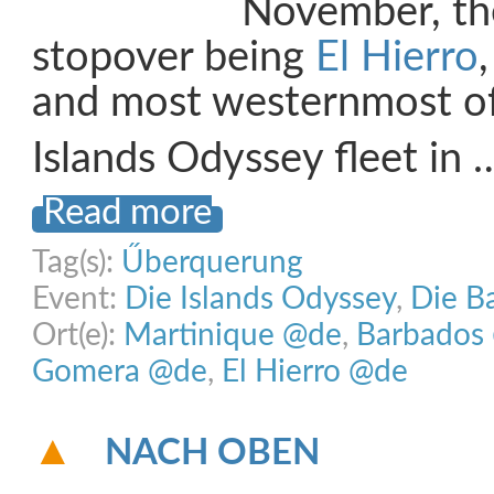
November, the
stopover being
El Hierro
and most westernmost of
Islands Odyssey fleet in 
Read more
Tag(s):
Űberquerung
Event:
Die Islands Odyssey
,
Die B
Ort(e):
Martinique @de
,
Barbados
Gomera @de
,
El Hierro @de
NACH OBEN