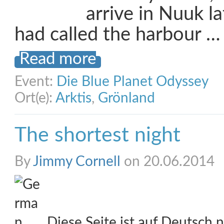
arrive in Nuuk lat
had called the harbour …
Read more
Event:
Die Blue Planet Odyssey
Ort(e):
Arktis
,
Grönland
The shortest night
By
Jimmy Cornell
on 20.06.2014
Diese Seite ist auf Deutsch n