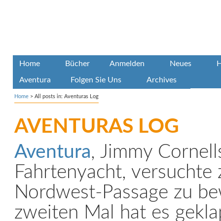
Home
Bücher
Anmelden
Neues
H
Aventura
Folgen Sie Uns
Archives
Home
>
All posts in: Aventuras Log
AVENTURAS LOG
Aventura
, Jimmy Cornell
Fahrtenyacht, versuchte 
Nordwest-Passage zu be
zweiten Mal hat es gekla