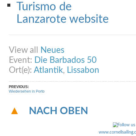
Share on Facebook
Share on Twitter
Share on Pinterest
Share on Link
View all
Neues
Event:
Die Barbados 50
Ort(e):
Atlantik
,
Lissabon
PREVIOUS:
Wiedersehen in Porto
NACH OBEN
www.cornellsailing