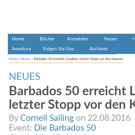
Home
Bücher
Anmelden
Neues
H
Aventura
Folgen Sie Uns
Archives
Home
>
Neues
>
Barbados 50 erreicht Lissabon: letzter Stopp vor den Kanaren
NEUES
Barbados 50 erreicht 
letzter Stopp vor den
By
Cornell Sailing
on 22.08.2016
Event:
Die Barbados 50