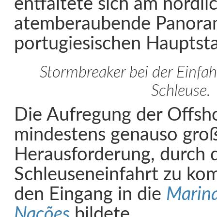
entfaltete sich am nördli
atemberaubende Panora
portugiesischen Hauptsta
Stormbreaker bei der Einfah
Schleuse.
Die Aufregung der Offsh
mindestens genauso groß
Herausforderung, durch 
Schleuseneinfahrt zu ko
den Eingang in die
Marina
Nações
bildete.