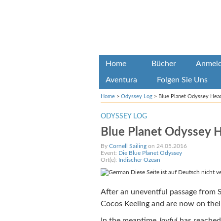
Home
Bücher
Anmel
Aventura
Folgen Sie Uns
Home
>
Odyssey Log
>
Blue Planet Odyssey Head
ODYSSEY LOG
Blue Planet Odyssey 
By
Cornell Sailing
on 24.05.2016
Event:
Die Blue Planet Odyssey
Ort(e):
Indischer Ozean
Diese Seite ist auf Deutsch nicht v
After an uneventful passage from
Cocos Keeling and are now on thei
In the meantime
Joyful
has reached 