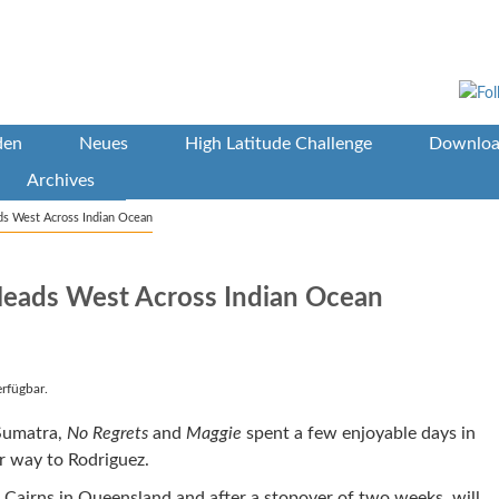
den
Neues
High Latitude Challenge
Downloa
Archives
s West Across Indian Ocean
Heads West Across Indian Ocean
erfügbar.
 Sumatra,
No Regrets
and
Maggie
spent a few enjoyable days in
r way to Rodriguez.
Cairns in Queensland and after a stopover of two weeks, will