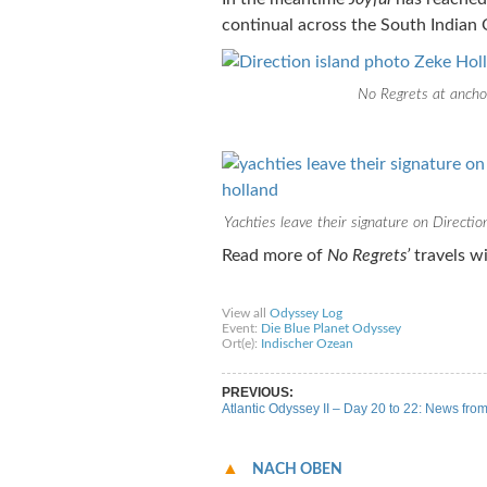
continual across the South Indian 
No Regrets at anchor
Yachties leave their signature on Directio
Read more of
No Regrets’
travels w
Share on Facebook
Share on Twitter
Sha
View all
Odyssey Log
Event:
Die Blue Planet Odyssey
Ort(e):
Indischer Ozean
PREVIOUS:
Atlantic Odyssey II – Day 20 to 22: News from 
NACH OBEN