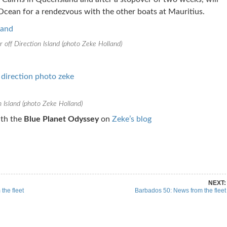
Ocean for a rendezvous with the other boats at Mauritius.
 off Direction Island (photo Zeke Holland)
n Island (photo Zeke Holland)
ith the
Blue Planet Odyssey
on
Zeke’s blog
re on Pinterest
Share on Linkedin
NEXT:
the fleet
Barbados 50: News from the fleet