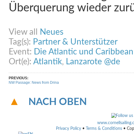
Überquerung wieder zu
Share on Facebook
Share on Twitter
Share on Pinterest
Share on Link
View all
Neues
Tag(s):
Partner & Unterstützer
Event:
Die Atlantic und Caribbea
Ort(e):
Atlantik
,
Lanzarote @de
PREVIOUS:
NW Passage: News from Drina
NACH OBEN
www.cornellsailing
Privacy Policy
•
Terms & Conditions
• Cop