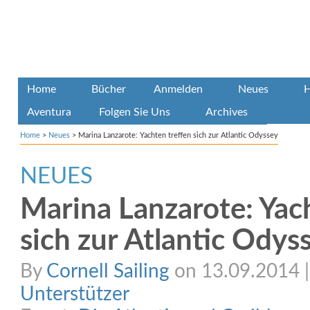
Home
Bücher
Anmelden
Neues
H
Aventura
Folgen Sie Uns
Archives
Home
>
Neues
>
Marina Lanzarote: Yachten treffen sich zur Atlantic Odyssey
NEUES
Marina Lanzarote: Yac
sich zur Atlantic Odys
By
Cornell Sailing
on 13.09.2014 | 
Unterstützer