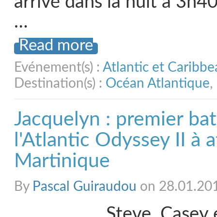
arrivé dans la nuit à 3h4
…
Read more
Evénement(s) :
Atlantic et Caribb
Destination(s) :
Océan Atlantique
,
Jacquelyn : premier ba
l'Atlantic Odyssey II à a
Martinique
By
Pascal Guiraudou
on 28.01.20
Steve, Casey e