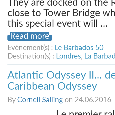
They are docked on the 
close to Tower Bridge whe
this special event will …
Read more
Evénement(s) :
Le Barbados 50
Destination(s) :
Londres
,
La Barba
Atlantic Odyssey II... d
Caribbean Odyssey
By
Cornell Sailing
on 24.06.2016
Le premier ral