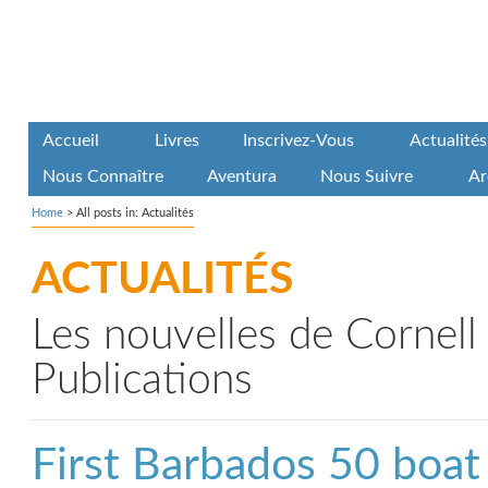
Accueil
Livres
Inscrivez-Vous
Actualités
Nous Connaître
Aventura
Nous Suivre
Ar
Home
>
All posts in: Actualités
ACTUALITÉS
Les nouvelles de Cornell 
Publications
First Barbados 50 boat 