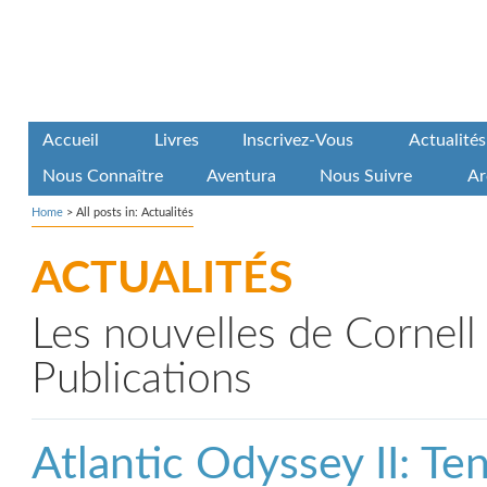
Accueil
Livres
Inscrivez-Vous
Actualités
Nous Connaître
Aventura
Nous Suivre
Ar
Home
>
All posts in: Actualités
ACTUALITÉS
Les nouvelles de Cornell 
Publications
Atlantic Odyssey II: Te