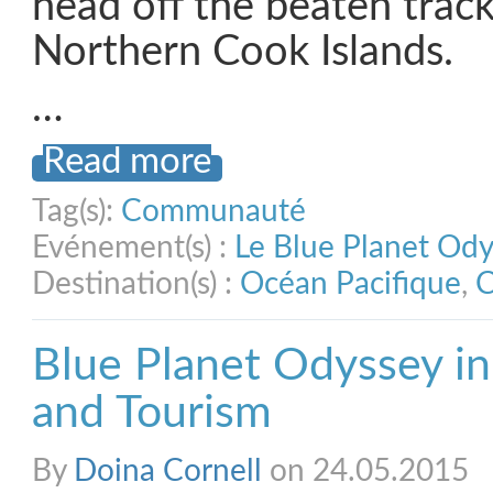
head off the beaten track
Northern Cook Islands.
…
Read more
Tag(s):
Communauté
Evénement(s) :
Le Blue Planet Od
Destination(s) :
Océan Pacifique
,
C
Blue Planet Odyssey in 
and Tourism
By
Doina Cornell
on 24.05.2015