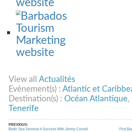
Share on Facebook
Share on Twitter
Share on Pinterest
Share on Link
View all
Actualités
Evénement(s) :
Atlantic et Caribb
Destination(s) :
Océan Atlantique
,
Tenerife
PREVIOUS:
Baltic Sea Seminar A Success With Jimmy Cornell
First Ba