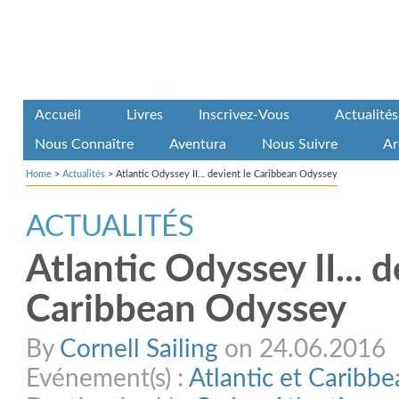
Accueil
Livres
Inscrivez-Vous
Actualités
Nous Connaître
Aventura
Nous Suivre
Ar
Home
>
Actualités
>
Atlantic Odyssey II… devient le Caribbean Odyssey
ACTUALITÉS
Atlantic Odyssey II... d
Caribbean Odyssey
By
Cornell Sailing
on 24.06.2016
Evénement(s) :
Atlantic et Caribb