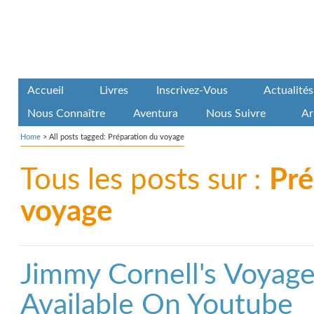
Accueil
Livres
Inscrivez-Vous
Actualités
Nous Connaître
Aventura
Nous Suivre
Ar
Home
>
All posts tagged: Préparation du voyage
Tous les posts sur :
Pré
voyage
Jimmy Cornell's Voyag
Available On Youtube