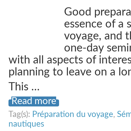
Good preparat
essence of a 
voyage, and t
one-day semin
with all aspects of inter
planning to leave on a lo
This …
Read more
Tag(s):
Préparation du voyage
,
Sém
nautiques