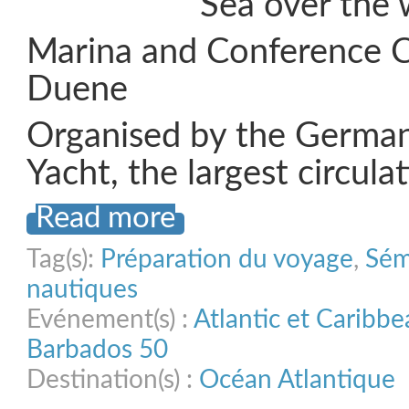
Sea over the
Marina and Conference 
Duene
Organised by the Germa
Yacht, the largest circula
Read more
Tag(s):
Préparation du voyage
,
Sém
nautiques
Evénement(s) :
Atlantic et Caribb
Barbados 50
Destination(s) :
Océan Atlantique