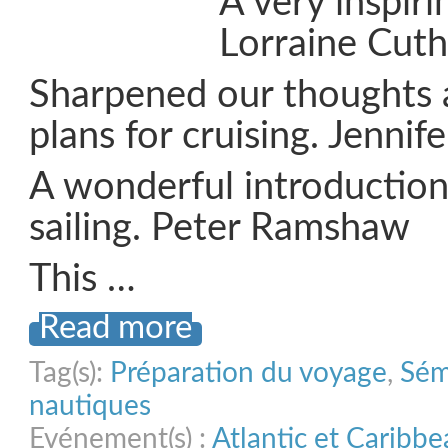
A very inspiri
Lorraine Cut
Sharpened our thoughts
plans for cruising. Jennif
A wonderful introductio
sailing. Peter Ramshaw
This …
Read more
Tag(s):
Préparation du voyage
,
Sém
nautiques
Evénement(s) :
Atlantic et Caribb