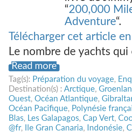
“
200,000 Mile
Adventure
“.
Télécharger cet article e
Le nombre de yachts qui
Read more
Tag(s):
Préparation du voyage
,
Enq
Destination(s) :
Arctique
,
Groenla
Ouest
,
Océan Atlantique
,
Gibralta
Océan Pacifique
,
Polynésie frança
Blas
,
Les Galapagos
,
Cap Vert
,
Coo
@fr
,
Ile Gran Canaria
,
Indonésie
,
C