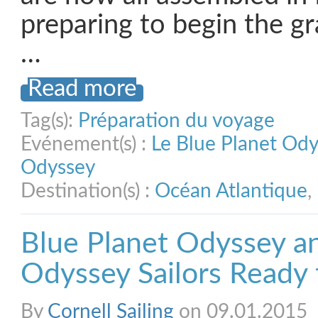
preparing to begin the g
…
Read more
Tag(s):
Préparation du voyage
Evénement(s) :
Le Blue Planet Od
Odyssey
Destination(s) :
Océan Atlantique
,
Blue Planet Odyssey an
Odyssey Sailors Ready
By
Cornell Sailing
on 09.01.2015