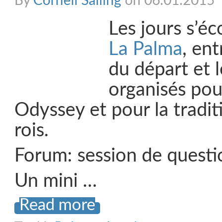
By
Cornell Sailing
on 06.01.2015
Les jours s’é
La Palma
, ent
du départ et 
organisés pour
Odyssey et pour la tradit
rois.
Forum: session de quest
Un mini …
Read more