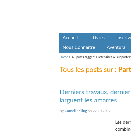
Accueil
Livres
Inscri
Nous Connaître
Aventura
Home
>
All posts tagged: Partenaires & supporter
Tous les posts sur :
Par
Derniers travaux, dernier
larguent les amarres
By
Cornell Sailing
on 27.10.2017
Les der
combiné