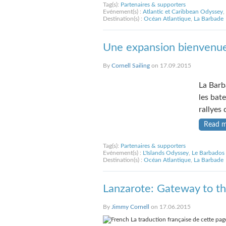
Tag(s):
Partenaires & supporters
Evénement(s) :
Atlantic et Caribbean Odyssey
,
Destination(s) :
Océan Atlantique
,
La Barbade
Une expansion bienvenue 
By
Cornell Sailing
on 17.09.2015
La Barb
les bat
rallyes 
Read 
Tag(s):
Partenaires & supporters
Evénement(s) :
L'Islands Odyssey
,
Le Barbados
Destination(s) :
Océan Atlantique
,
La Barbade
Lanzarote: Gateway to th
By
Jimmy Cornell
on 17.06.2015
La traduction française de cette page