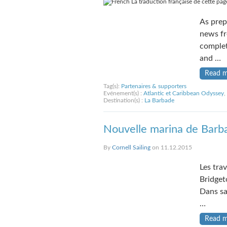
La traduction française de cette page
As prep
news fr
complet
and …
Read 
Tag(s):
Partenaires & supporters
Evénement(s) :
Atlantic et Caribbean Odyssey
,
Destination(s) :
La Barbade
Nouvelle marina de Barb
By
Cornell Sailing
on 11.12.2015
Les tra
Bridget
Dans sa
…
Read 