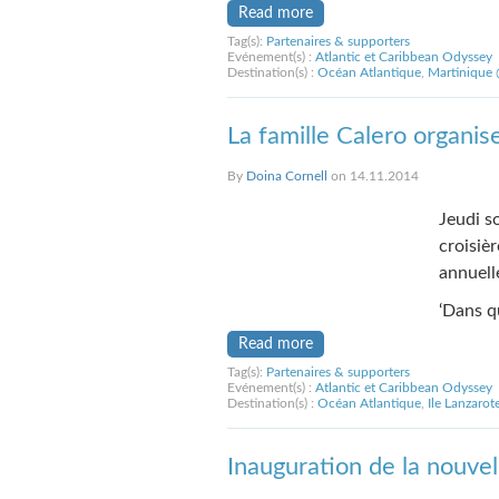
Read more
Tag(s):
Partenaires & supporters
Evénement(s) :
Atlantic et Caribbean Odyssey
Destination(s) :
Océan Atlantique
,
Martinique 
La famille Calero organis
By
Doina Cornell
on 14.11.2014
Jeudi so
croisièr
annuell
‘Dans q
Read more
Tag(s):
Partenaires & supporters
Evénement(s) :
Atlantic et Caribbean Odyssey
Destination(s) :
Océan Atlantique
,
Ile Lanzarot
Inauguration de la nouve