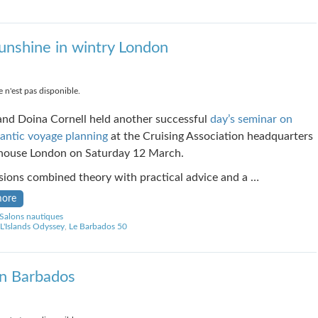
 Sunshine in wintry London
 n'est pas disponible.
nd Doina Cornell held another successful
day’s seminar on
lantic voyage planning
at the Cruising Association headquarters
house London on Saturday 12 March.
sions combined theory with practical advice and a …
more
 Salons nautiques
L'Islands Odyssey
,
Le Barbados 50
n Barbados