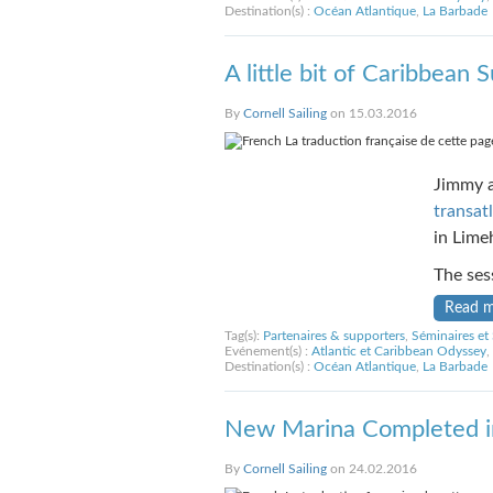
Destination(s) :
Océan Atlantique
,
La Barbade
A little bit of Caribbean
By
Cornell Sailing
on 15.03.2016
La traduction française de cette page
Jimmy a
transat
in Lime
The ses
Read 
Tag(s):
Partenaires & supporters
,
Séminaires et
Evénement(s) :
Atlantic et Caribbean Odyssey
,
Destination(s) :
Océan Atlantique
,
La Barbade
New Marina Completed i
By
Cornell Sailing
on 24.02.2016