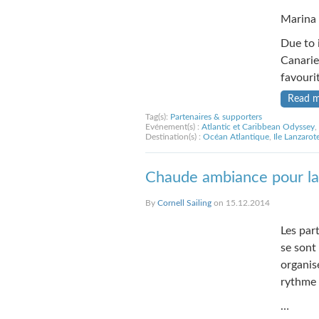
Marina 
Due to 
Canarie
favourit
Read 
Tag(s):
Partenaires & supporters
Evénement(s) :
Atlantic et Caribbean Odyssey
,
Destination(s) :
Océan Atlantique
,
Ile Lanzarot
Chaude ambiance pour la 
By
Cornell Sailing
on 15.12.2014
Les par
se sont 
organis
rythme 
…