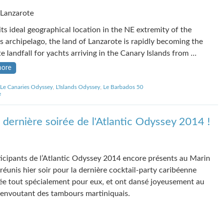
Lanzarote
its ideal geographical location in the NE extremity of the
s archipelago, the land of Lanzarote is rapidly becoming the
e landfall for yachts arriving in the Canary Islands from …
more
Le Canaries Odyssey
,
L'Islands Odyssey
,
Le Barbados 50
e
dernière soirée de l'Atlantic Odyssey 2014 !
ticipants de l’Atlantic Odyssey 2014 encore présents au Marin
réunis hier soir pour la dernière cocktail-party caribéenne
ée tout spécialement pour eux, et ont dansé joyeusement au
envoutant des tambours martiniquais.