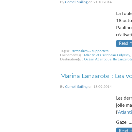
By
Cornell Sailing
on 21.10.2014
La foul
18 octo
Paulino
réalisat
Read 
Tag(s):
Partenaires & supporters
Evénement(s) :
Atlantic et Caribbean Odyssey
,
Destination(s) :
Océan Atlantique
,
Ile Lanzarot
Marina Lanzarote : Les vo
By
Cornell Sailing
on 13.09.2014
Les der
jolie ma
l’
Atlant
Gazel 
Read 