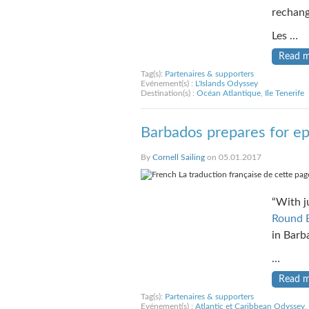
rechang
Les …
Read 
Tag(s):
Partenaires & supporters
Evénement(s) :
L'Islands Odyssey
Destination(s) :
Océan Atlantique
,
Ile Tenerife
Barbados prepares for e
By
Cornell Sailing
on 05.01.2017
La traduction française de cette page
“With j
Round 
in Barba
…
Read 
Tag(s):
Partenaires & supporters
Evénement(s) :
Atlantic et Caribbean Odyssey
,