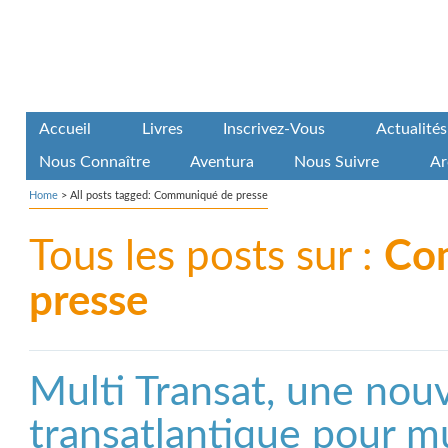
Accueil
Livres
Inscrivez-Vous
Actualités
Nous Connaître
Aventura
Nous Suivre
Ar
Home
>
All posts tagged: Communiqué de presse
Tous les posts sur :
Co
presse
Multi Transat, une nou
transatlantique pour m