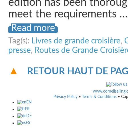
edition has been thoroug
meet the requirements …
Read more
Tag(s):
Livres de grande croisière
,
presse
,
Routes de Grande Croisièr
RETOUR HAUT DE PA
www.cornellsailing
Privacy Policy
•
Terms & Conditions
• Cop
EN
FR
DE
ES