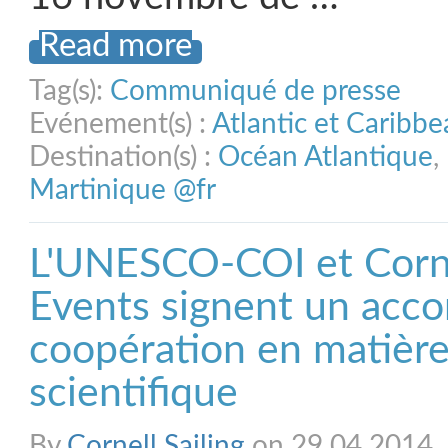
Read more
Tag(s):
Communiqué de presse
Evénement(s) :
Atlantic et Caribb
Destination(s) :
Océan Atlantique
,
Martinique @fr
L'UNESCO-COI et Corne
Events signent un acco
coopération en matièr
scientifique
By
Cornell Sailing
on 29.04.2014