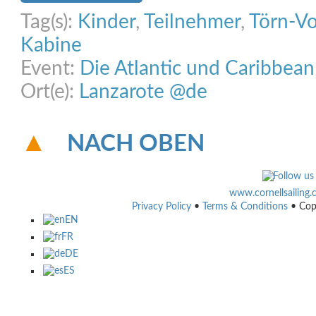
Tag(s):
Kinder
,
Teilnehmer
,
Törn-Vo
Kabine
Event:
Die Atlantic und Caribbea
Ort(e):
Lanzarote @de
NACH OBEN
www.cornellsailing
Privacy Policy
•
Terms & Conditions
• Cop
EN
FR
DE
ES