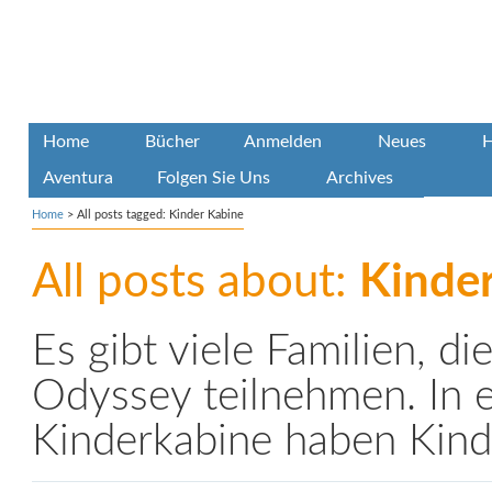
Home
Bücher
Anmelden
Neues
H
Aventura
Folgen Sie Uns
Archives
Home
>
All posts tagged: Kinder Kabine
All posts about:
Kinde
Es gibt viele Familien, di
Odyssey teilnehmen. In e
Kinderkabine haben Kind