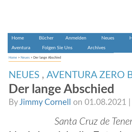
Home
Bücher
Anmelden
Neues
H
Aventura
Folgen Sie Uns
Archives
Home
>
Neues
>
Der lange Abschied
NEUES
,
AVENTURA ZERO 
Der lange Abschied
By
Jimmy Cornell
on 01.08.2021 | 
Santa Cruz de Tener