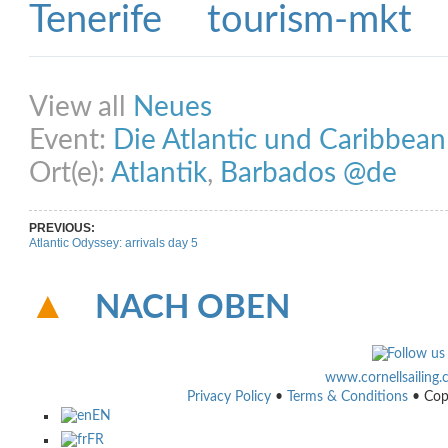
Share on Facebook
Share on Twitter
Share on Pinterest
Share on Link
View all
Neues
Event:
Die Atlantic und Caribbea
Ort(e):
Atlantik
,
Barbados @de
PREVIOUS:
Atlantic Odyssey: arrivals day 5
NACH OBEN
www.cornellsailing
Privacy Policy
•
Terms & Conditions
• Cop
EN
FR