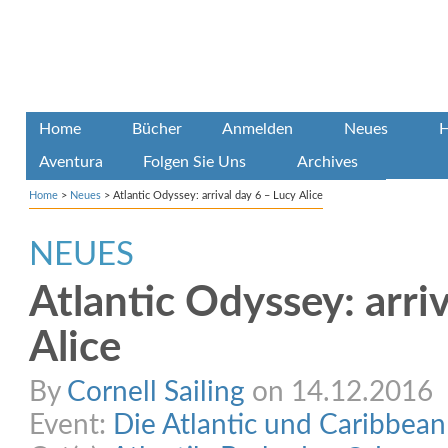
Home
Bücher
Anmelden
Neues
H
Aventura
Folgen Sie Uns
Archives
Home
>
Neues
>
Atlantic Odyssey: arrival day 6 – Lucy Alice
NEUES
Atlantic Odyssey: arriv
Alice
By
Cornell Sailing
on 14.12.2016
Event:
Die Atlantic und Caribbea