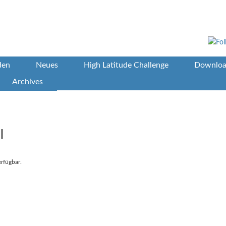
den
Neues
High Latitude Challenge
Downloa
Archives
l
erfügbar.
re on Pinterest
Share on Linkedin