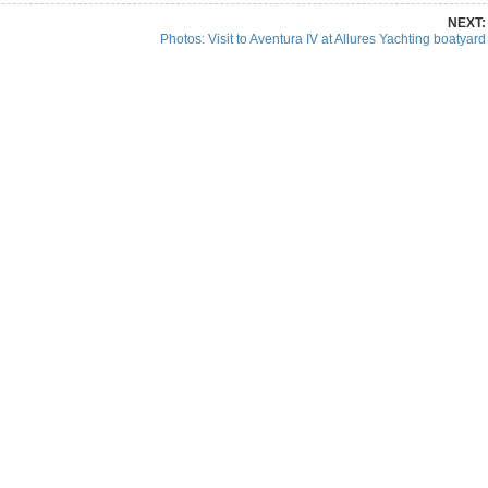
NEXT:
Photos: Visit to Aventura IV at Allures Yachting boatyard