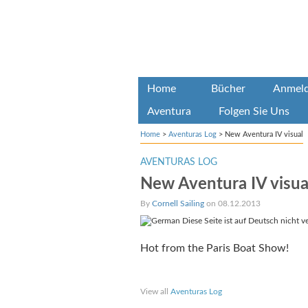
Home
Bücher
Anmel
Aventura
Folgen Sie Uns
Home
>
Aventuras Log
>
New Aventura IV visual
AVENTURAS LOG
New Aventura IV visua
By
Cornell Sailing
on 08.12.2013
Diese Seite ist auf Deutsch nicht v
Hot from the Paris Boat Show!
Share on Facebook
Share on Twitter
Sha
View all
Aventuras Log