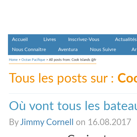
Accueil
Livres
Inscrivez-Vous
Actualités
Nous Connaître
Aventura
Nous Suivre
Ar
Home
>
Océan Pacifique
>
All posts from: Cook Islands @fr
Tous les posts sur :
Coo
Où vont tous les batea
By
Jimmy Cornell
on 16.08.2017