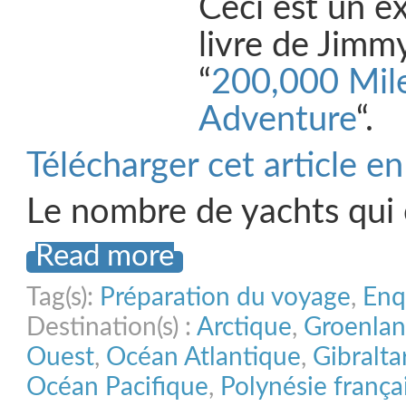
Ceci est un ex
livre de Jimm
“
200,000 Mile
Adventure
“.
Télécharger cet article e
Le nombre de yachts qui
Read more
Tag(s):
Préparation du voyage
,
Enq
Destination(s) :
Arctique
,
Groenla
Ouest
,
Océan Atlantique
,
Gibralta
Océan Pacifique
,
Polynésie frança