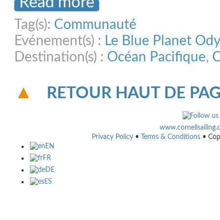
Read more
Tag(s):
Communauté
Evénement(s) :
Le Blue Planet Od
Destination(s) :
Océan Pacifique
,
C
RETOUR HAUT DE PA
www.cornellsailing
Privacy Policy
•
Terms & Conditions
• Cop
EN
FR
DE
ES