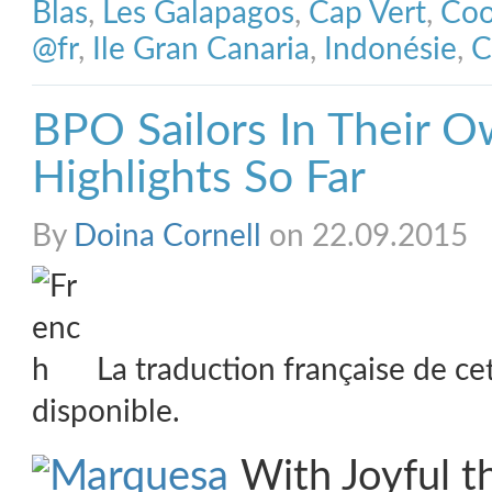
Blas
,
Les Galapagos
,
Cap Vert
,
Coo
@fr
,
Ile Gran Canaria
,
Indonésie
,
C
BPO Sailors In Their 
Highlights So Far
By
Doina Cornell
on 22.09.2015
La traduction française de ce
disponible.
With Joyful th