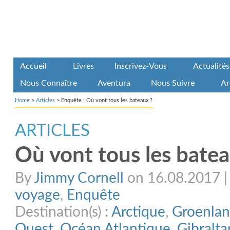
Accueil
Livres
Inscrivez-Vous
Actualités
Nous Connaître
Aventura
Nous Suivre
Ar
Home
>
Articles
>
Enquête : Où vont tous les bateaux ?
ARTICLES
Où vont tous les batea
By
Jimmy Cornell
on 16.08.2017 | 
voyage
,
Enquête
Destination(s) :
Arctique
,
Groenla
Ouest
,
Océan Atlantique
,
Gibralta