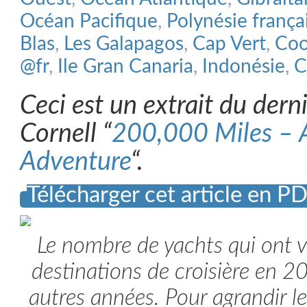
Océan Pacifique
,
Polynésie frança
Blas
,
Les Galapagos
,
Cap Vert
,
Coo
@fr
,
Ile Gran Canaria
,
Indonésie
,
C
Ceci est un extrait du dern
Cornell “
200,000 Miles – A
Adventure
“.
Télécharger cet article en P
Le nombre de yachts qui ont vi
destinations de croisière en 2
autres années. Pour agrandir 