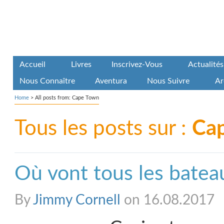
Accueil
Livres
Inscrivez-Vous
Actualités
Nous Connaître
Aventura
Nous Suivre
Ar
Home
>
All posts from: Cape Town
Tous les posts sur :
Ca
Où vont tous les batea
By
Jimmy Cornell
on 16.08.2017