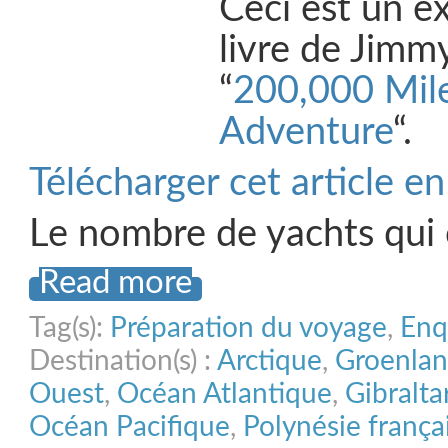
Ceci est un ex
livre de Jimm
“
200,000 Mile
Adventure
“.
Télécharger cet article e
Le nombre de yachts qui
Read more
Tag(s):
Préparation du voyage
,
Enq
Destination(s) :
Arctique
,
Groenla
Ouest
,
Océan Atlantique
,
Gibralta
Océan Pacifique
,
Polynésie frança