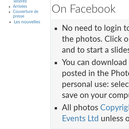
Ténérife
On Facebook
Arrivées
Couverture de
presse
Les nouvelles
No need to login t
the photos. Click o
and to start a slid
You can download 
posted in the Phot
personal use: selec
save on your comp
All photos
Copyrigh
Events Ltd
unless o