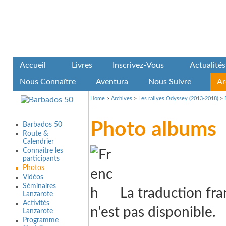
Accueil
Livres
Inscrivez-Vous
Actualités
Nous Connaître
Aventura
Nous Suivre
Ar
Home
>
Archives
>
Les rallyes Odyssey (2013-2018)
>
Photo albums
Barbados 50
Route &
Calendrier
Connaître les
participants
Photos
Vidéos
Séminaires
La traduction fra
Lanzarote
Activités
n'est pas disponible.
Lanzarote
Programme