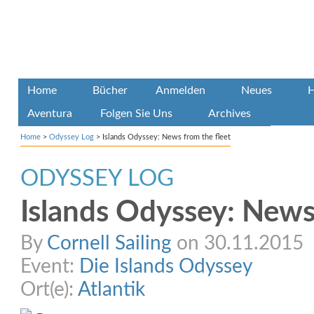
Home
Bücher
Anmelden
Neues
H
Aventura
Folgen Sie Uns
Archives
Home
>
Odyssey Log
>
Islands Odyssey: News from the fleet
ODYSSEY LOG
Islands Odyssey: News
By
Cornell Sailing
on 30.11.2015
Event:
Die Islands Odyssey
Ort(e):
Atlantik