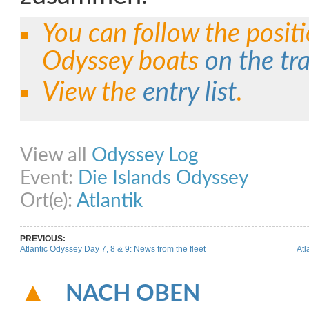
You can follow the positi
Odyssey boats
on the tr
View the
entry list
.
Share on Facebook
Share on Twitter
Share on Pinterest
Share on Link
View all
Odyssey Log
Event:
Die Islands Odyssey
Ort(e):
Atlantik
PREVIOUS:
Atlantic Odyssey Day 7, 8 & 9: News from the fleet
Atl
NACH OBEN