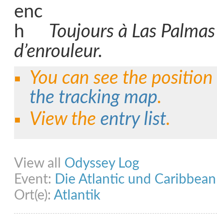
Toujours à Las Palmas
d’enrouleur.
You can see the position
the tracking map
.
View the
entry list
.
Share on Facebook
Share on Twitter
Share on Pinterest
Share on Link
View all
Odyssey Log
Event:
Die Atlantic und Caribbea
Ort(e):
Atlantik