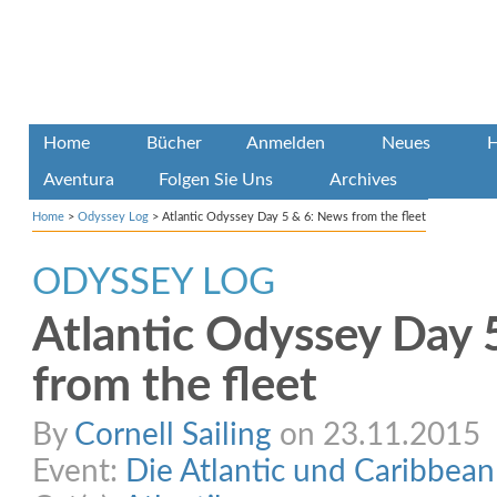
Home
Bücher
Anmelden
Neues
H
Aventura
Folgen Sie Uns
Archives
Home
>
Odyssey Log
>
Atlantic Odyssey Day 5 & 6: News from the fleet
ODYSSEY LOG
Atlantic Odyssey Day 
from the fleet
By
Cornell Sailing
on 23.11.2015
Event:
Die Atlantic und Caribbea