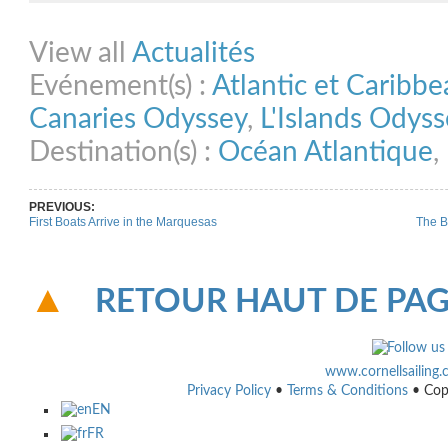
Share on Facebook
Share on Twitter
Share on Pinterest
Share on Link
View all
Actualités
Evénement(s) :
Atlantic et Caribb
Canaries Odyssey
,
L'Islands Odys
Destination(s) :
Océan Atlantique
,
PREVIOUS:
First Boats Arrive in the Marquesas
The B
RETOUR HAUT DE PA
www.cornellsailing
Privacy Policy
•
Terms & Conditions
• Cop
EN
FR