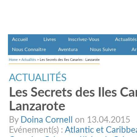
Accueil
Livres
Inscrivez-Vous
Actualités
Nous Connaître
Aventura
Nous Suivre
Ar
Home
>
Actualités
>
Les Secrets des Iles Canaries : Lanzarote
ACTUALITÉS
Les Secrets des Iles Ca
Lanzarote
By
Doina Cornell
on 13.04.2015
Evénement(s) :
Atlantic et Caribb