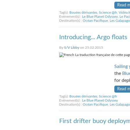
Read 
Tag(s):
Bouées dérivantes
,
Science @fr
,
Vidéo/
Evénement(s) :
Le Blue Planet Odyssey
,
Le Pac
Destination(s) :
Océan Pacifique
,
Les Galapago
Introducing... Argo floats
By
S/V Libby
on 25.02.2015
La traduction française de cette page
Sailing
the
Blu
for dep
Read 
Tag(s):
Bouées dérivantes
,
Science @fr
Evénement(s) :
Le Blue Planet Odyssey
Destination(s) :
Océan Pacifique
,
Les Galapago
First drifter buoy deploym