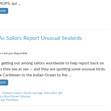
OPS, qui …
more
As Sailors Report Unusual Seabirds
 n'est pas disponible.
 getting out among sailors worldwide to help report back on
ds they see at sea — and they are spotting some unusual birds,
e Caribbean to the Indian Ocean to the …
more
r
,
Oiseaux marins
,
Faune sauvage
,
Education @fr
Le Blue Planet Odyssey
éan Pacifique