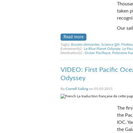
Thousan
taken pl
recogni
Our sai
Read more
Tag(s):
Bouées dérivantes
,
Science @fr
,
Flotteu
Evénement(s) :
Le Blue Planet Odyssey
,
Le Pac
Destination(s) :
Océan Pacifique
,
Polynésie fra
VIDEO: First Pacific Oce
Odyssey
By
Cornell Sailing
on 05.03.2015
La traduction française de cette page
The fir
the Pa
IOC. Ya
the Gal