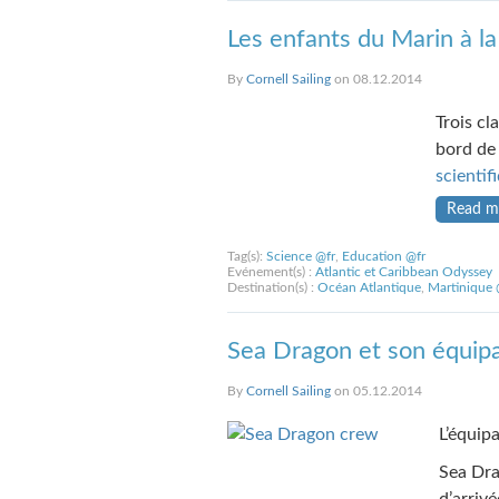
Les enfants du Marin à la
By
Cornell Sailing
on 08.12.2014
Trois cl
bord de 
scienti
Read m
Tag(s):
Science @fr
,
Education @fr
Evénement(s) :
Atlantic et Caribbean Odyssey
Destination(s) :
Océan Atlantique
,
Martinique 
Sea Dragon et son équipa
By
Cornell Sailing
on 05.12.2014
L’équipa
Sea Dra