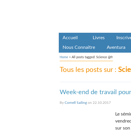
Accueil
Livres
Inscri
Nous Connaître
Aventura
Home
>
All posts tagged: Science @fr
Tous les posts sur :
Sci
Week-end de travail pour 
By
Cornell Sailing
on 22.10.2017
Le sémi
vendred
sur son