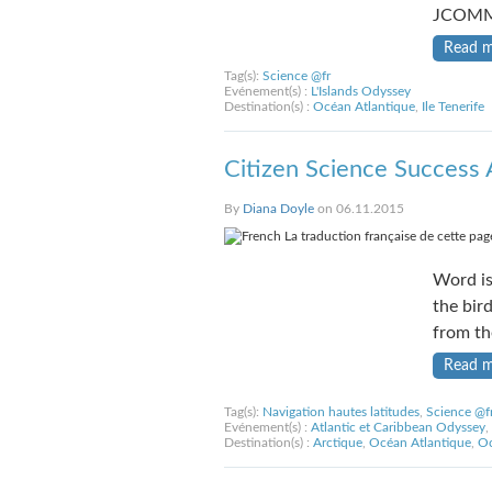
JCOMM
Read 
Tag(s):
Science @fr
Evénement(s) :
L'Islands Odyssey
Destination(s) :
Océan Atlantique
,
Ile Tenerife
Citizen Science Success 
By
Diana Doyle
on 06.11.2015
La traduction française de cette page
Word is
the bir
from th
Read 
Tag(s):
Navigation hautes latitudes
,
Science @f
Evénement(s) :
Atlantic et Caribbean Odyssey
,
Destination(s) :
Arctique
,
Océan Atlantique
,
Oc