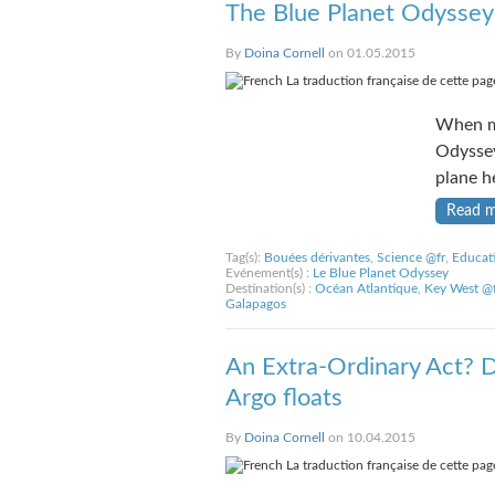
The Blue Planet Odyssey:
By
Doina Cornell
on 01.05.2015
La traduction française de cette page
When my
Odyssey
plane h
Read 
Tag(s):
Bouées dérivantes
,
Science @fr
,
Educat
Evénement(s) :
Le Blue Planet Odyssey
Destination(s) :
Océan Atlantique
,
Key West @f
Galapagos
An Extra-Ordinary Act? D
Argo floats
By
Doina Cornell
on 10.04.2015
La traduction française de cette page