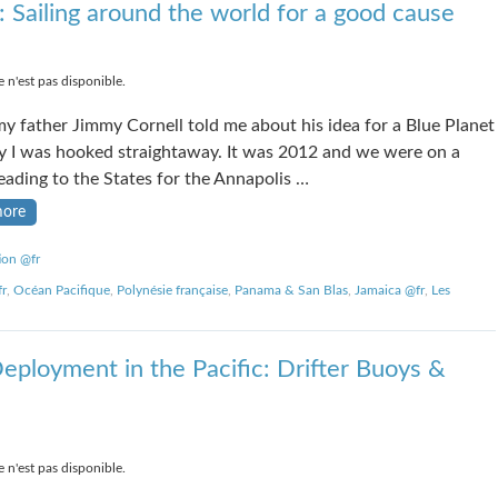
 Sailing around the world for a good cause
 n'est pas disponible.
 father Jimmy Cornell told me about his idea for a Blue Planet
 I was hooked straightaway. It was 2012 and we were on a
eading to the States for the Annapolis …
more
ion @fr
r
,
Océan Pacifique
,
Polynésie française
,
Panama & San Blas
,
Jamaica @fr
,
Les
eployment in the Pacific: Drifter Buoys &
 n'est pas disponible.