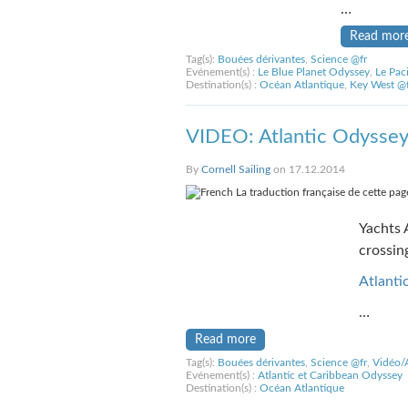
…
Read mor
Tag(s):
Bouées dérivantes
,
Science @fr
Evénement(s) :
Le Blue Planet Odyssey
,
Le Pac
Destination(s) :
Océan Atlantique
,
Key West @f
VIDEO: Atlantic Odyssey
By
Cornell Sailing
on 17.12.2014
La traduction française de cette page
Yachts 
crossing
Atlanti
…
Read more
Tag(s):
Bouées dérivantes
,
Science @fr
,
Vidéo/
Evénement(s) :
Atlantic et Caribbean Odyssey
Destination(s) :
Océan Atlantique