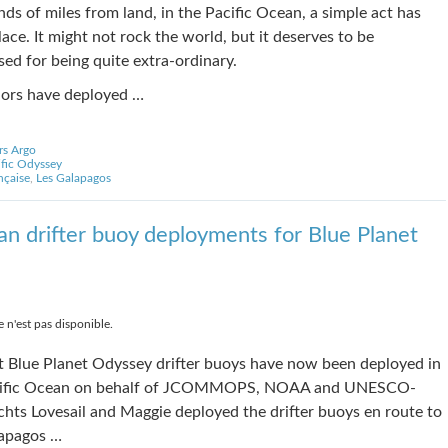
ds of miles from land, in the Pacific Ocean, a simple act has
ace. It might not rock the world, but it deserves to be
sed for being quite extra-ordinary.
lors have deployed …
rs Argo
ific Odyssey
nçaise
,
Les Galapagos
an drifter buoy deployments for Blue Planet
 n'est pas disponible.
st Blue Planet Odyssey drifter buoys have now been deployed in
cific Ocean on behalf of JCOMMOPS, NOAA and UNESCO-
chts Lovesail and Maggie deployed the drifter buoys en route to
apagos …