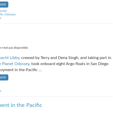
more
Audio
ific Odyssey
s
 n'est pas disponible.
 yacht Libby
, crewed by Terry and Dena Singh, and taking part in
e Planet Odyssey
, took onboard eight Argo floats in San Diego
loyment in the Pacific …
more
s
ent in the Pacific