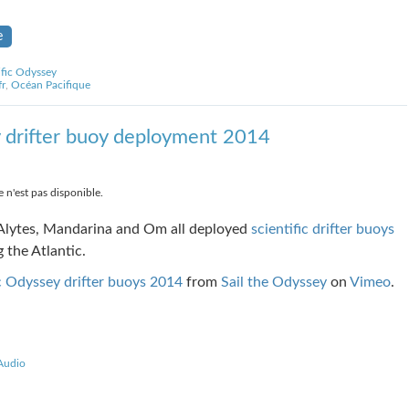
e
ific Odyssey
r
,
Océan Pacifique
 drifter buoy deployment 2014
 n'est pas disponible.
Alytes, Mandarina and Om all deployed
scientific drifter buoys
 the Atlantic.
c Odyssey drifter buoys 2014
from
Sail the Odyssey
on
Vimeo
.
Audio