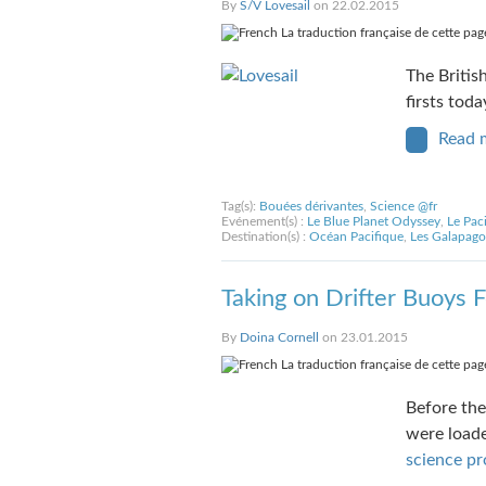
By
S/V Lovesail
on 22.02.2015
La traduction française de cette page
The British
firsts toda
Read 
Tag(s):
Bouées dérivantes
,
Science @fr
Evénement(s) :
Le Blue Planet Odyssey
,
Le Pac
Destination(s) :
Océan Pacifique
,
Les Galapago
Taking on Drifter Buoys 
By
Doina Cornell
on 23.01.2015
La traduction française de cette page
Before the
were loade
science p