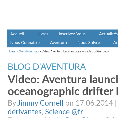
Accueil
Livres
Inscrivez-Vous
Actualités
Nous Connaître
Aventura
Nous Suivre
Ar
Home
>
Blog d'Aventura
>
Video: Aventura launches oceanographic drifter buoy
BLOG D'AVENTURA
Video: Aventura launc
oceanographic drifter
By
Jimmy Cornell
on 17.06.2014 | 
dérivantes
,
Science @fr