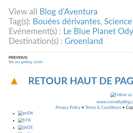
Share on Facebook
Share on Twitter
Share on Pinterest
Share on Link
View all
Blog d'Aventura
Tag(s):
Bouées dérivantes
,
Science
Evénement(s) :
Le Blue Planet Od
Destination(s) :
Groenland
PREVIOUS:
We are getting closer
RETOUR HAUT DE PA
www.cornellsailing
Privacy Policy
•
Terms & Conditions
• Cop
EN
FR
DE