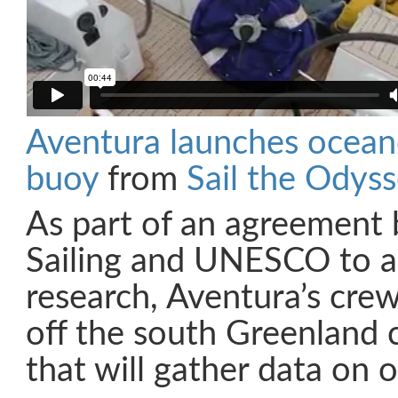
Aventura launches oceano
buoy
from
Sail the Odys
As part of an agreement
Sailing and UNESCO to ass
research, Aventura’s cre
off the south Greenland 
that will gather data on 