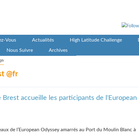
vez-Vous
Actualités
High Latitude Challenge
Nous Suivre
Archives
@fr
st @fr
Brest accueille les participants de l'European
eaux de l’European Odyssey amarrés au Port du Moulin Blanc à