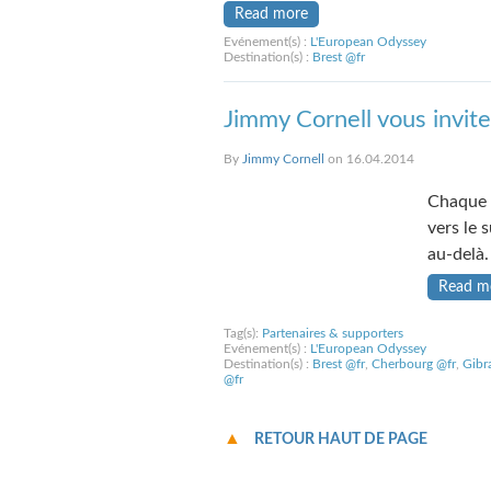
Read more
Evénement(s) :
L'European Odyssey
Destination(s) :
Brest @fr
Jimmy Cornell vous invit
By
Jimmy Cornell
on 16.04.2014
Chaque 
vers le 
au-delà.
Read m
Tag(s):
Partenaires & supporters
Evénement(s) :
L'European Odyssey
Destination(s) :
Brest @fr
,
Cherbourg @fr
,
Gibra
@fr
RETOUR HAUT DE PAGE