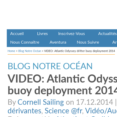
Accueil
Livres
Inscrivez-Vous
Actualités
Nous Connaître
Aventura
Nous Suivre
Ar
Home
>
Blog Notre Océan
>
VIDEO: Atlantic Odyssey drifter buoy deployment 2014
BLOG NOTRE OCÉAN
VIDEO: Atlantic Odyss
buoy deployment 201
By
Cornell Sailing
on 17.12.2014 | 
dérivantes
,
Science @fr
,
Vidéo/Au