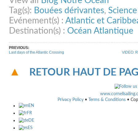
View all
Blog Notre Océan
Tag(s):
Bouées dérivantes
,
Science
Evénement(s) :
Atlantic et Caribb
Destination(s) :
Océan Atlantique
PREVIOUS:
Last days of the Atlantic Crossing
VIDEO: R
RETOUR HAUT DE PA
www.cornellsailing
Privacy Policy
•
Terms & Conditions
• Cop
EN
FR
DE
ES