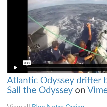
Atlantic Odyssey drifter
Sail the Odyssey
on
Vim
Share on Facebook
Share on Twitter
Share on Pinterest
Share on Link