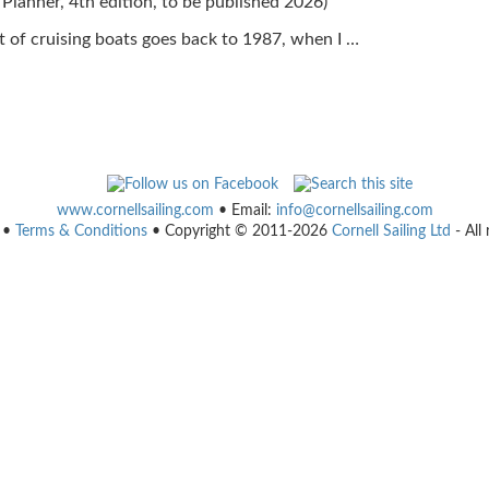
Planner, 4th edition, to be published 2026)
 of cruising boats goes back to 1987, when I …
www.cornellsailing.com
• Email:
info@cornellsailing.com
•
Terms & Conditions
• Copyright © 2011-2026
Cornell Sailing Ltd
- All 