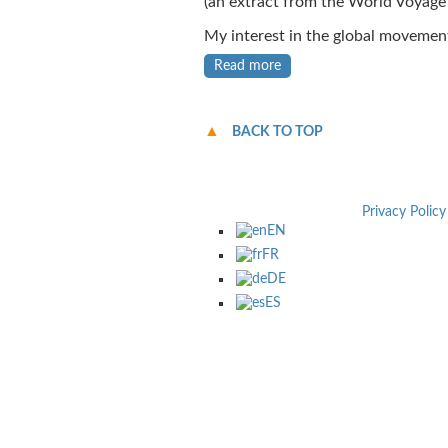
(an extract from the World Voyage 
My interest in the global movement
Read more
BACK TO TOP
Privacy Policy
EN
FR
DE
ES