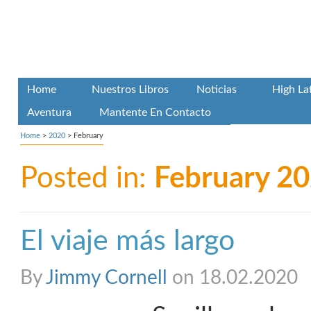
Home
Nuestros Libros
Noticias
High La
Aventura
Mantente En Contacto
Home
>
2020
>
February
Posted in:
February 2
El viaje más largo
By
Jimmy Cornell
on 18.02.2020