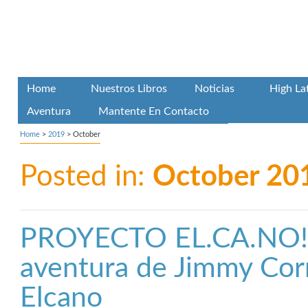
Home
Nuestros Libros
Noticias
High La
Aventura
Mantente En Contacto
Home
>
2019
>
October
Posted in:
October 20
PROYECTO EL.CA.NO! 
aventura de Jimmy Corn
Elcano