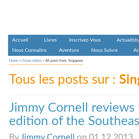
Accueil
Livres
Inscrivez-Vous
Actualités
Nous Connaître
Aventura
Nous Suivre
Ar
Home
>
Océan Indien
>
All posts from: Singapour
Tous les posts sur :
Sin
Jimmy Cornell reviews
edition of the Southeas
By
Jimmy Cornell
on 01.12.2013