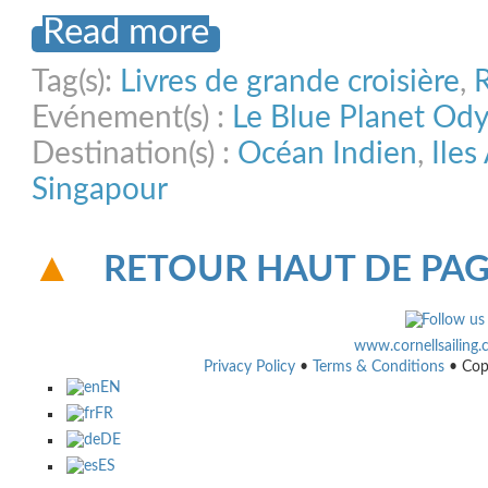
Read more
Tag(s):
Livres de grande croisière
,
R
Evénement(s) :
Le Blue Planet Od
Destination(s) :
Océan Indien
,
Ile
Singapour
RETOUR HAUT DE PA
www.cornellsailing
Privacy Policy
•
Terms & Conditions
• Cop
EN
FR
DE
ES