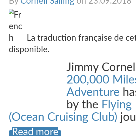
By
Cornell Sailing
on 23.09.2018
La traduction française de ce
disponible.
Jimmy Cornel
200,000 Miles
Adventure
ha
by the
Flying 
(Ocean Cruising Club)
jou
Read more