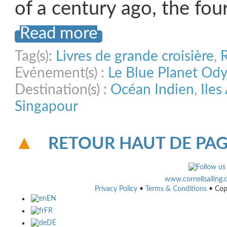
of a century ago, the fou
Read more
Tag(s):
Livres de grande croisière
,
R
Evénement(s) :
Le Blue Planet Od
Destination(s) :
Océan Indien
,
Ile
Singapour
RETOUR HAUT DE PA
www.cornellsailing
Privacy Policy
•
Terms & Conditions
• Cop
EN
FR
DE