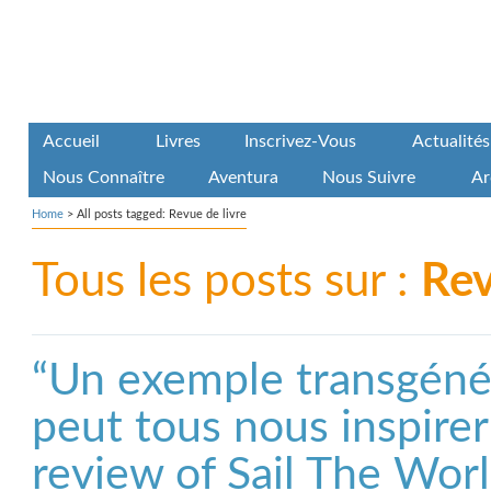
Accueil
Livres
Inscrivez-Vous
Actualités
Nous Connaître
Aventura
Nous Suivre
Ar
Home
>
All posts tagged: Revue de livre
Tous les posts sur :
Rev
“Un exemple transgénér
peut tous nous inspirer
review of Sail The Wo