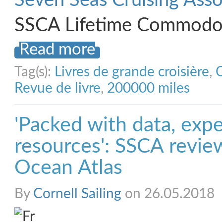
Seven Seas Cruising Asso
SSCA Lifetime Commodo
Read more
Tag(s):
Livres de grande croisière
,
Revue de livre
,
200000 miles
'Packed with data, exp
resources': SSCA review
Ocean Atlas
By
Cornell Sailing
on 26.05.2018