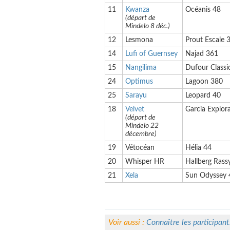
11
Kwanza
Océanis 48
(d
é
part de
Mindelo 8 d
é
c.)
12
Lesmona
Prout Escale 
14
Lufi of Guernsey
Najad 361
15
Nangilima
Dufour Classi
24
Optimus
Lagoon 380
25
Sarayu
Leopard 40
18
Velvet
Garcia Explor
(
d
é
part de
Mindelo 22
décembre
)
19
Vétocéan
Hélia 44
20
Whisper HR
Hallberg Ras
21
Xela
Sun Odyssey 
Voir aussi :
Connaître les participant