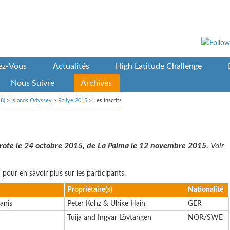
vez-Vous
Actualités
High Latitude Challenge
Nous Suivre
Archives
8)
>
Islands Odyssey
>
Rallye 2015
>
Les inscrits
zarote le 24 octobre 2015, de La Palma le 12 novembre 2015
.
Voir
pour en savoir plus sur les participants.
Propriétaire(s)
Nationalité
anis
Peter Kohz & Ulrike Hain
GER
Tuija and Ingvar Lövtangen
NOR/SWE