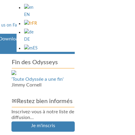
EN
FR
Downloads
DE
ES
Fin des Odysseys
'Toute Odyssée a une fin'
Jimmy Cornell
✉Restez bien informés
Inscrivez-vous à notre liste de
diffusion...
Je m'inscris