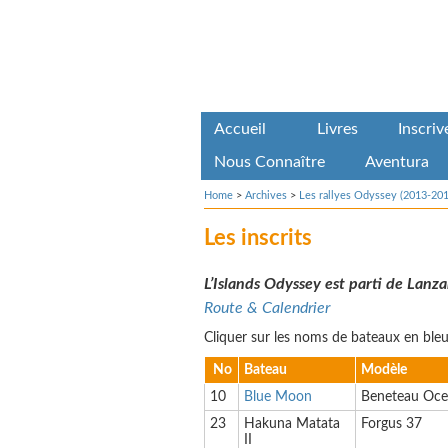
Accueil
Livres
Inscri
Nous Connaître
Aventura
Home
>
Archives
>
Les rallyes Odyssey (2013-201
Les inscrits
L’Islands Odyssey est parti de Lan
Route & Calendrier
Cliquer sur les noms de bateaux en bleu 
No
Bateau
Modèle
10
Blue Moon
Beneteau Oce
23
Hakuna Matata
Forgus 37
II