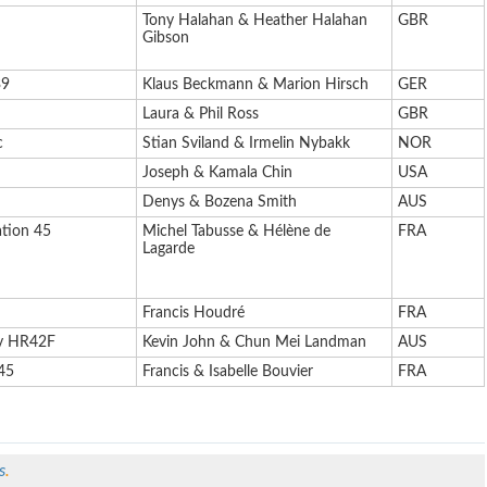
Tony Halahan & Heather Halahan
GBR
Gibson
39
Klaus Beckmann & Marion Hirsch
GER
Laura & Phil Ross
GBR
c
Stian Sviland & Irmelin Nybakk
NOR
Joseph & Kamala Chin
USA
Denys & Bozena Smith
AUS
ation 45
Michel Tabusse & Hélène de
FRA
Lagarde
Francis Houdré
FRA
sy HR42F
Kevin John & Chun Mei Landman
AUS
45
Francis & Isabelle Bouvier
FRA
s
.