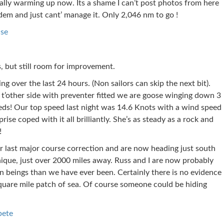
eally warming up now. Its a shame I can’t post photos from here
dem and just cant’ manage it. Only 2,046 nm to go !
ise
, but still room for improvement.
ng over the last 24 hours. (Non sailors can skip the next bit).
t’other side with preventer fitted we are goose winging down 3
eds! Our top speed last night was 14.6 Knots with a wind speed
ise coped with it all brilliantly. She’s as steady as a rock and
!
last major course correction and are now heading just south
ique, just over 2000 miles away. Russ and I are now probably
 beings than we have ever been. Certainly there is no evidence
quare mile patch of sea. Of course someone could be hiding
pete