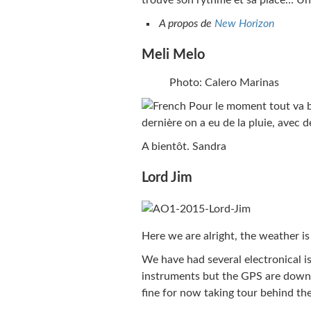
trouvé son rythme et sa place… Un
A propos de
New Horizon
Meli Melo
Photo: Calero Marinas
Pour le moment tout va bi
dernière on a eu de la pluie, avec d
A bientôt. Sandra
Lord Jim
Here we are alright, the weather is 
We have had several electronical is
instruments but the GPS are down;
fine for now taking tour behind the