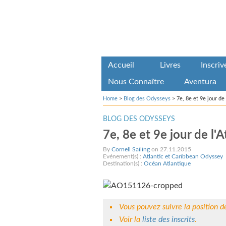
Accueil
Livres
Inscri
Nous Connaître
Aventura
Home
>
Blog des Odysseys
>
7e, 8e et 9e jour de
BLOG DES ODYSSEYS
7e, 8e et 9e jour de l'
By
Cornell Sailing
on 27.11.2015
Evénement(s) :
Atlantic et Caribbean Odyssey
Destination(s) :
Océan Atlantique
Vous pouvez suivre la position 
Voir la
liste des inscrits
.