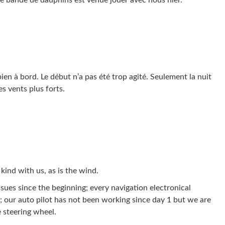
e bande de dauphins est venue jouer avec nous hier.
en à bord. Le début n’a pas été trop agité. Seulement la nuit
es vents plus forts.
kind with us, as is the wind.
sues since the beginning; every navigation electronical
 our auto pilot has not been working since day 1 but we are
 steering wheel.