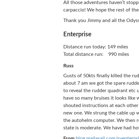
All those adventures haven’t stopp
carpaccio! We hope the rest of the f
Thank you Jimmy and all the Odys
Enterprise
Distance run today: 149 miles
Total distance run: 990 miles
Russ
Gusts of 50kts finally killed the rud
about 7 am we got the spare rudde
to reveal the rudder quadrant etc u
have so many bruises it looks like
shouted instructions at each other
new one. We strung the cable up wi
the autohelm computer. We then re-
state is moderate. We have had hot 
From
blog.mailasail.com/sventerpr