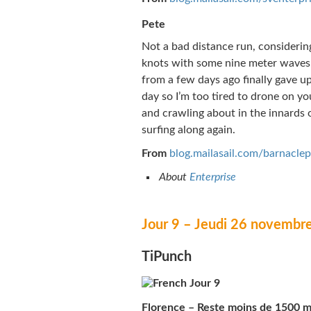
Pete
Not a bad distance run, considering
knots with some nine meter waves, 
from a few days ago finally gave up
day so I’m too tired to drone on you
and crawling about in the innards
surfing along again.
From
blog.mailasail.com/barnaclep
About
Enterprise
Jour 9 – Jeudi 26 novembr
TiPunch
Jour 9
Florence – Reste moins de 1500 mil