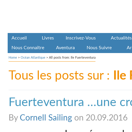
Accueil
Livres
Inscrivez-Vous
Actualités
Nous Connaître
Aventura
Nous Suivre
Ar
Home
>
Océan Atlantique
>
All posts from: Ile Fuerteventura
Tous les posts sur :
Ile
Fuerteventura …une croi
By
Cornell Sailing
on 20.09.2016