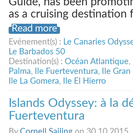
Guide, has been promoti
as a cruising destination 
Read more
Evénement(s) :
Le Canaries Odyss
Le Barbados 50
Destination(s) :
Océan Atlantique
,
Palma
,
Ile Fuerteventura
,
Ile Gran
Ile La Gomera
,
Ile El Hierro
Islands Odyssey: à la 
Fuerteventura
By
Cornell Sailing
on 30.10.2015