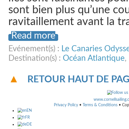
sont bien plus qu’une cou
ravitaillement avant la t
Read more
Evénement(s) :
Le Canaries Odyss
Destination(s) :
Océan Atlantique
,
RETOUR HAUT DE PA
www.cornellsailing
Privacy Policy
•
Terms & Conditions
• Cop
EN
FR
DE