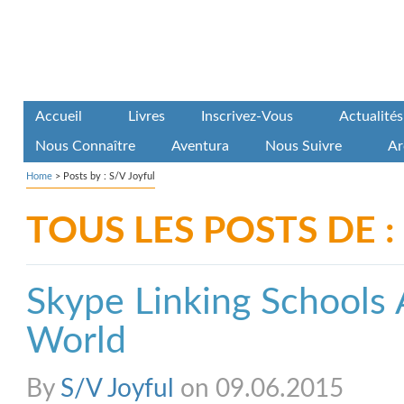
Accueil
Livres
Inscrivez-Vous
Actualités
Nous Connaître
Aventura
Nous Suivre
Ar
Home
> Posts by : S/V Joyful
TOUS LES POSTS DE : 
Skype Linking Schools 
World
By
S/V Joyful
on 09.06.2015