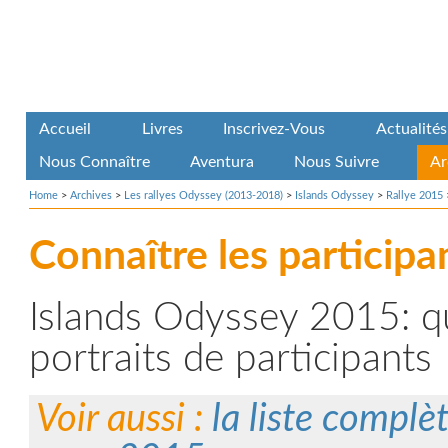
Accueil
Livres
Inscrivez-Vous
Actualités
Nous Connaître
Aventura
Nous Suivre
Ar
Home
>
Archives
>
Les rallyes Odyssey (2013-2018)
>
Islands Odyssey
>
Rallye 2015
Connaître les participa
Islands Odyssey 2015: q
portraits de participants
Voir aussi :
la liste complèt