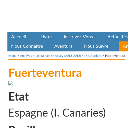
Accueil
Livres
Inscrivez-Vous
Actualités
Nous Connaître
Aventura
Nous Suivre
Ar
Home
>
Archives
>
Les rallyes Odyssey (2013-2018)
>
Destinations
>
Fuerteventura
Fuerteventura
Etat
Espagne (I. Canaries)