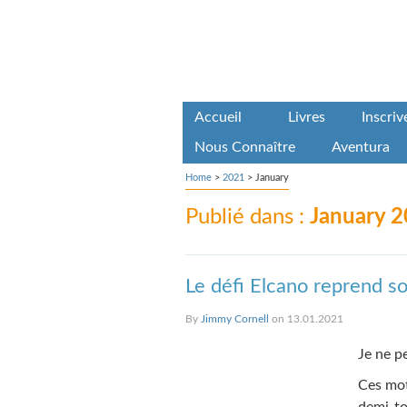
Accueil
Livres
Inscri
Nous Connaître
Aventura
Home
>
2021
>
January
Publié dans :
January 
Le défi Elcano reprend s
By
Jimmy Cornell
on 13.01.2021
Je ne pe
Ces mot