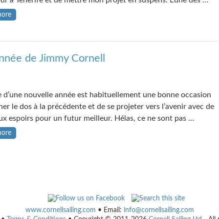
ur à Tenerife et de mettre mon projet en suspens. L’une des …
more
année de Jimmy Cornell
ée d’une nouvelle année est habituellement une bonne occasion
er le dos à la précédente et de se projeter vers l’avenir avec de
x espoirs pour un futur meilleur. Hélas, ce ne sont pas …
more
www.cornellsailing.com
• Email:
info@cornellsailing.com