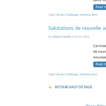
demi-to
Read 
Tag(s):
Elcano Challenge
,
Aventura Zero
Salutations de nouvelle 
By
Jimmy Cornell
on 01.01.2021
L’arriv
de tourn
nouveau
Read 
Tag(s):
Elcano Challenge
,
Aventura Zero
RETOUR HAUT DE PAGE