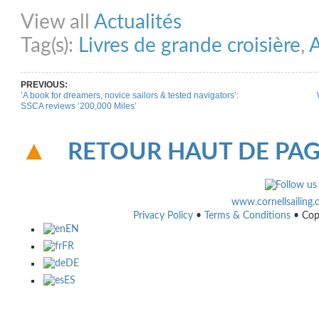
Share on Facebook
Share on Twitter
Share on Pinterest
Share on Link
View all
Actualités
Tag(s):
Livres de grande croisière
,
A
PREVIOUS:
‘A book for dreamers, novice sailors & tested navigators’:
SSCA reviews ‘200,000 Miles’
RETOUR HAUT DE PA
www.cornellsailing
Privacy Policy
•
Terms & Conditions
• Cop
EN
FR
DE
ES