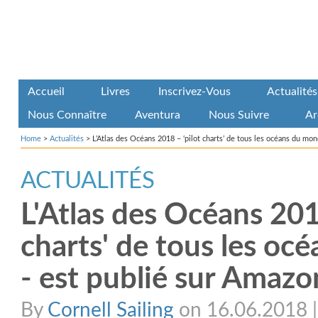
Accueil
Livres
Inscrivez-Vous
Actualités
Nous Connaître
Aventura
Nous Suivre
Ar
Home
>
Actualités
>
L’Atlas des Océans 2018 – ‘pilot charts’ de tous les océans du mo
ACTUALITÉS
L'Atlas des Océans 2018
charts' de tous les o
- est publié sur Amazo
By
Cornell Sailing
on 16.06.2018 | 