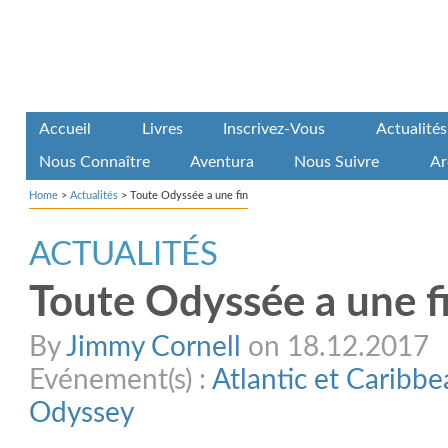
Accueil
Livres
Inscrivez-Vous
Actualités
Nous Connaître
Aventura
Nous Suivre
Ar
Home
>
Actualités
>
Toute Odyssée a une fin
ACTUALITÉS
Toute Odyssée a une f
By
Jimmy Cornell
on 18.12.2017
Evénement(s) :
Atlantic et Caribb
Odyssey