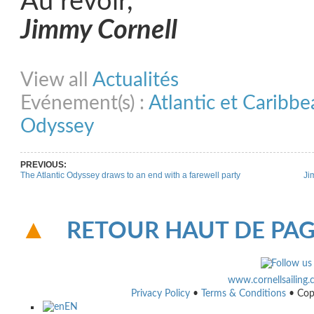
Au revoir,
Jimmy Cornell
Share on Facebook
Share on Twitter
Share on Pinterest
Share on Link
View all
Actualités
Evénement(s) :
Atlantic et Caribb
Odyssey
PREVIOUS:
The Atlantic Odyssey draws to an end with a farewell party
Ji
RETOUR HAUT DE PA
www.cornellsailing
Privacy Policy
•
Terms & Conditions
• Cop
EN