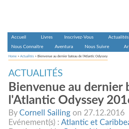
Accueil
Livres
Inscrivez-Vous
Actualités
Nous Connaître
Aventura
Nous Suivre
Ar
Home
>
Actualités
>
Bienvenue au dernier bateau de l’Atlantic Odyssey
ACTUALITÉS
Bienvenue au dernier 
l'Atlantic Odyssey 201
By
Cornell Sailing
on 27.12.2016
Evénement(s) :
Atlantic et Caribb