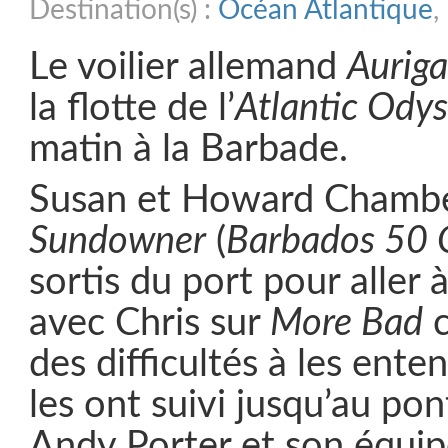
Destination(s) :
Océan Atlantique
,
Le voilier allemand
Auriga
la flotte de l’
Atlantic Ody
matin à la Barbade.
Susan et Howard Chambe
Sundowner
(
Barbados 50 
sortis du port pour aller 
avec Chris sur
More Bad
c
des difficultés à les ente
les ont suivi jusqu’au po
Andy Porter et son équipe