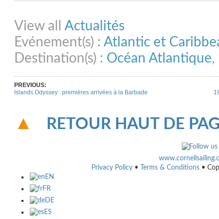
Share on Facebook
Share on Twitter
Share on Pinterest
Share on Link
View all
Actualités
Evénement(s) :
Atlantic et Caribb
Destination(s) :
Océan Atlantique
,
PREVIOUS:
Islands Odyssey : premières arrivées à la Barbade
19
RETOUR HAUT DE PA
www.cornellsailing
Privacy Policy
•
Terms & Conditions
• Cop
EN
FR
DE
ES