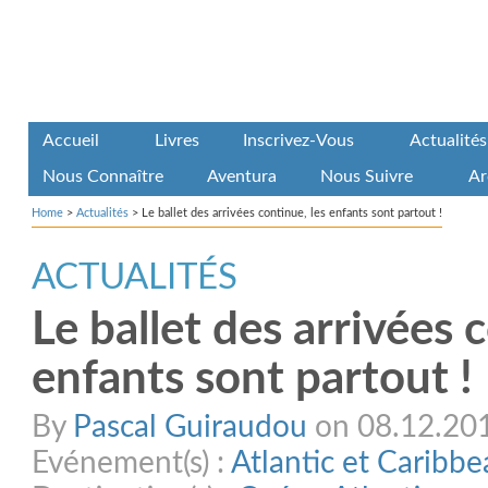
Accueil
Livres
Inscrivez-Vous
Actualités
Nous Connaître
Aventura
Nous Suivre
Ar
Home
>
Actualités
>
Le ballet des arrivées continue, les enfants sont partout !
ACTUALITÉS
Le ballet des arrivées 
enfants sont partout !
By
Pascal Guiraudou
on 08.12.20
Evénement(s) :
Atlantic et Caribb