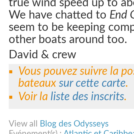
true wind speed up to ab
We have chatted to
End 
seem to be keeping com
other boats around too.
David & crew
Vous pouvez suivre la po
bateaux
sur cette carte
.
Voir la
liste des inscrits
.
Share on Facebook
Share on Twitter
Share on Pinterest
Share on Link
View all
Blog des Odysseys
Evénement(s) :
Atlantic et Caribb