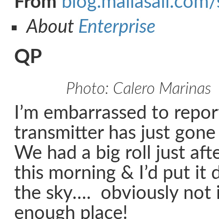
From
blog.mailasail.com/
About
Enterprise
QP
Photo: Calero Marinas
I’m embarrassed to report
transmitter has just gone
We had a big roll just afte
this morning & I’d put it 
the sky…. obviously not 
enough place!