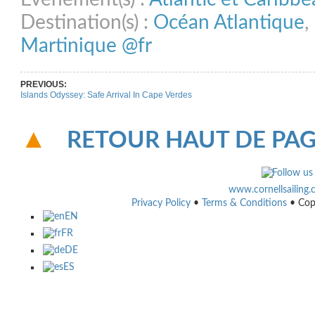
Destination(s) :
Océan Atlantique
,
Martinique @fr
PREVIOUS:
Islands Odyssey: Safe Arrival In Cape Verdes
RETOUR HAUT DE PA
www.cornellsailing
Privacy Policy
•
Terms & Conditions
• Cop
EN
FR
DE
ES