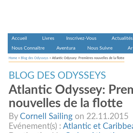
Accueil
Livres
Inscrivez-Vous
Actualités
Nous Connaître
Aventura
Nous Suivre
Ar
Home
>
Blog des Odysseys
>
Atlantic Odyssey: Premières nouvelles de la flotte
BLOG DES ODYSSEYS
Atlantic Odyssey: Pre
nouvelles de la flotte
By
Cornell Sailing
on 22.11.2015
Evénement(s) :
Atlantic et Caribb