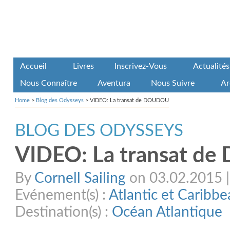
Accueil
Livres
Inscrivez-Vous
Actualités
Nous Connaître
Aventura
Nous Suivre
Ar
Home
>
Blog des Odysseys
>
VIDEO: La transat de DOUDOU
BLOG DES ODYSSEYS
VIDEO: La transat 
By
Cornell Sailing
on 03.02.2015 | 
Evénement(s) :
Atlantic et Caribb
Destination(s) :
Océan Atlantique