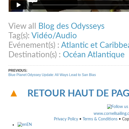
Share on Facebook
Share on Twitter
Share on Pinterest
Share on Link
View all
Blog des Odysseys
Tag(s):
Vidéo/Audio
Evénement(s) :
Atlantic et Caribb
Destination(s) :
Océan Atlantique
PREVIOUS:
Blue Planet Odyssey Update: All Ways Lead to San Blas
RETOUR HAUT DE PA
www.cornellsailing
Privacy Policy
•
Terms & Conditions
• Cop
EN